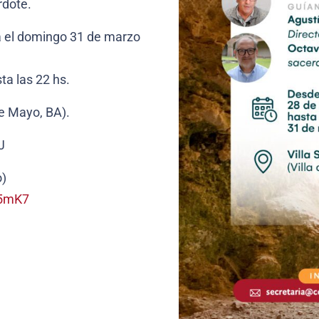
rdote.
a el domingo 31 de marzo
ta las 22 hs.
de Mayo, BA).
J
o)
M5mK7