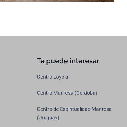
Te puede interesar
Centro Loyola
Centro Manresa (Córdoba)
Centro de Espiritualidad Manresa
(Uruguay)