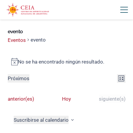
evento
evento
Eventos
Eventos
No se ha encontrado ningún resultado.
Aviso
Nav
Na
Próximos
Lista
Selecciona
de
de
la
vis
Eventos
Eventos
anterior(es)
Hoy
siguiente(s)
vis
fecha.
de
Ev
Suscribirse al calendario