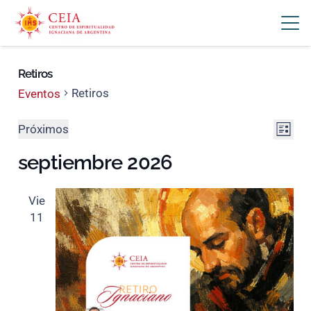
Retiros
Retiros
Eventos
Nav
Na
Eventos
Próximos
Lista
Selecciona
de
de
septiembre 2026
la
vis
vis
fecha.
de
Vie
11
Ev