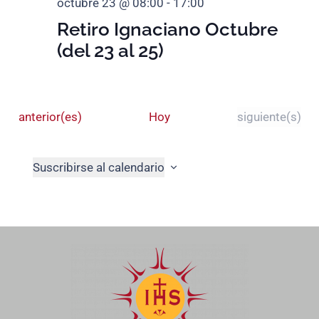
octubre 23 @ 08:00
-
17:00
Retiro Ignaciano Octubre
(del 23 al 25)
Eventos
Eventos
anterior(es)
Hoy
siguiente(s)
Suscribirse al calendario