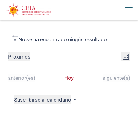
Eventos
No se ha encontrado ningún resultado.
Aviso
Nav
Na
Próximos
Lista
Selecciona
de
de
la
vis
Eventos
Eventos
anterior(es)
Hoy
siguiente(s)
vis
fecha.
de
Ev
Suscribirse al calendario